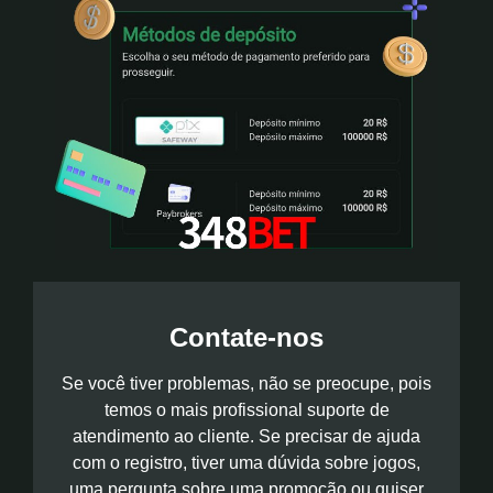
Contate-nos
Se você tiver problemas, não se preocupe, pois
temos o mais profissional suporte de
atendimento ao cliente. Se precisar de ajuda
com o registro, tiver uma dúvida sobre jogos,
uma pergunta sobre uma promoção ou quiser