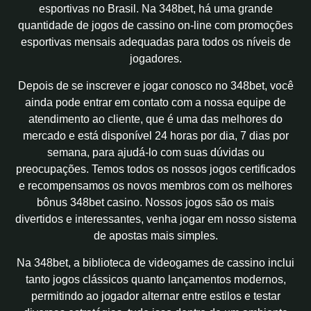
esportivas no Brasil. Na 348bet, há uma grande
quantidade de jogos de cassino on-line com promoções
esportivas mensais adequadas para todos os níveis de
jogadores.
Depois de se inscrever e jogar conosco no 348bet, você
ainda pode entrar em contato com a nossa equipe de
atendimento ao cliente, que é uma das melhores do
mercado e está disponível 24 horas por dia, 7 dias por
semana, para ajudá-lo com suas dúvidas ou
preocupações. Temos todos os nossos jogos certificados
e recompensamos os novos membros com os melhores
bônus 348bet casino. Nossos jogos são os mais
divertidos e interessantes, venha jogar em nosso sistema
de apostas mais simples.
Na 348bet, a biblioteca de videogames de cassino inclui
tanto jogos clássicos quanto lançamentos modernos,
permitindo ao jogador alternar entre estilos e testar