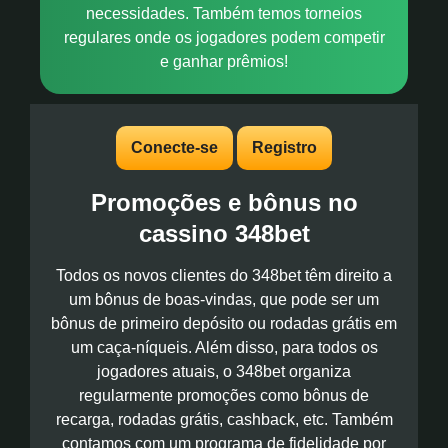
necessidades. Também temos torneios
regulares onde os jogadores podem competir
e ganhar prêmios!
Conecte-se
Registro
Promoções e bônus no
cassino 348bet
Todos os novos clientes do 348bet têm direito a
um bônus de boas-vindas, que pode ser um
bônus de primeiro depósito ou rodadas grátis em
um caça-níqueis. Além disso, para todos os
jogadores atuais, o 348bet organiza
regularmente promoções como bônus de
recarga, rodadas grátis, cashback, etc. Também
contamos com um programa de fidelidade por