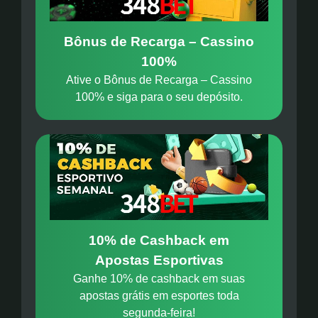
Bônus de Recarga – Cassino
100%
Ative o Bônus de Recarga – Cassino
100% e siga para o seu depósito.
10% de Cashback em
Apostas Esportivas
Ganhe 10% de cashback em suas
apostas grátis em esportes toda
segunda-feira!