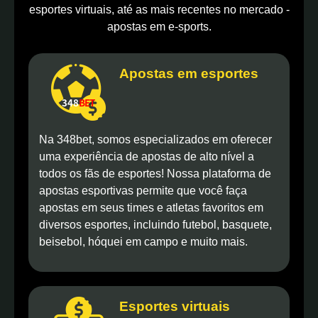
esportes virtuais, até as mais recentes no mercado -
apostas em e-sports.
Apostas em esportes
Na 348bet, somos especializados em oferecer
uma experiência de apostas de alto nível a
todos os fãs de esportes! Nossa plataforma de
apostas esportivas permite que você faça
apostas em seus times e atletas favoritos em
diversos esportes, incluindo futebol, basquete,
beisebol, hóquei em campo e muito mais.
Esportes virtuais