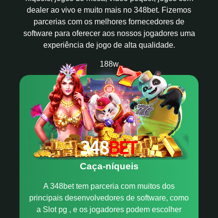
dealer ao vivo e muito mais no 348bet. Fizemos
parcerias com os melhores fornecedores de
software para oferecer aos nossos jogadores uma
experiência de jogo de alta qualidade.
188w
Caça-níqueis
A 348bet tem parceria com muitos dos
principais desenvolvedores de software, como
a Slot pg , e os jogadores podem escolher